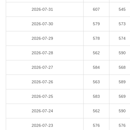
2026-07-31
607
545
2026-07-30
579
573
2026-07-29
578
574
2026-07-28
562
590
2026-07-27
584
568
2026-07-26
563
589
2026-07-25
583
569
2026-07-24
562
590
2026-07-23
576
576