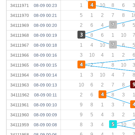
1
10
8
6
34111971
08-09 00:23
5
1
2
7
8
1
34111970
08-09 00:21
2
6
4
9
34111969
08-09 00:20
8
6
1
10
34111968
08-09 00:19
1
4
10
6
34111967
08-09 00:18
3
10
4
1
2
34111966
08-09 00:16
2
7
8
10
34111965
08-09 00:15
1
3
10
4
7
34111964
08-09 00:14
10
6
2
7
8
34111963
08-09 00:13
2
6
8
3
34111962
08-09 00:11
9
8
1
3
7
34111961
08-09 00:10
9
5
4
3
2
34111960
08-09 00:09
8
3
4
10
34111959
08-09 00:08
6
9
4
1
2
34111958
08-09 00:06