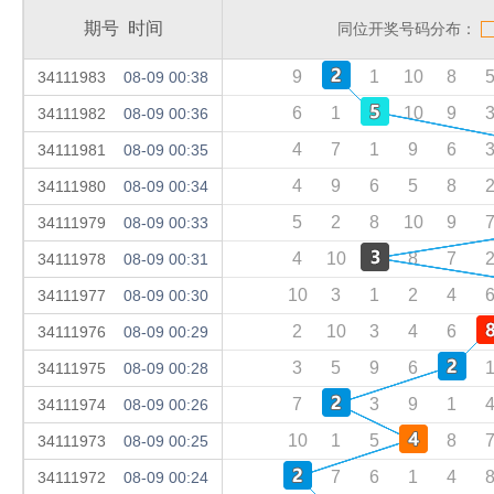
期号 时间
同位开奖号码分布：
9
1
10
8
34111983
08-09 00:38
6
1
10
9
34111982
08-09 00:36
4
7
1
9
6
34111981
08-09 00:35
4
9
6
5
8
34111980
08-09 00:34
5
2
8
10
9
34111979
08-09 00:33
4
10
8
7
34111978
08-09 00:31
10
3
1
2
4
34111977
08-09 00:30
2
10
3
4
6
34111976
08-09 00:29
3
5
9
6
34111975
08-09 00:28
7
3
9
1
34111974
08-09 00:26
10
1
5
8
34111973
08-09 00:25
7
6
1
4
34111972
08-09 00:24