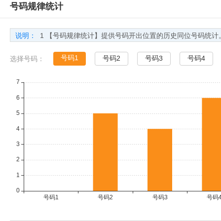
号码规律统计
说明：
1 【号码规律统计】提供号码开出位置的历史同位号码统计
2 柱形图表为历史同位开出号码的次数分布，用于查看已开出
号码1
号码2
号码3
号码4
选择号码：