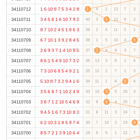
34110712
1 6 10 9 7 5 3 4 2 8
1
4
1
13
7
3
34110711
3 4 5 8 1 6 10 7 9 2
40
3
3
12
6
2
34110710
8 7 10 2 4 5 1 9 6 3
39
2
6
11
5
1
34110709
6 7 10 1 3 9 2 8 4 5
38
1
5
10
4
6
34110708
2 6 9 3 7 1 4 10 8 5
37
2
4
9
3
7
34110707
8 6 1 5 4 9 10 7 3 2
36
13
3
8
2
6
34110706
7 3 10 6 8 5 4 9 2 1
35
12
2
7
1
5
34110705
5 10 8 7 3 2 9 4 1 6
34
11
1
6
5
4
34110704
3 5 6 8 7 1 10 2 4 9
33
10
3
5
26
3
34110703
3 8 7 1 2 10 5 4 6 9
32
9
3
4
25
2
34110702
9 4 5 1 6 7 3 10 8 2
31
8
11
3
24
1
34110701
6 2 10 3 1 8 5 9 7 4
30
7
10
2
23
6
34110700
8 5 7 2 1 3 9 10 6 4
29
6
9
1
22
7