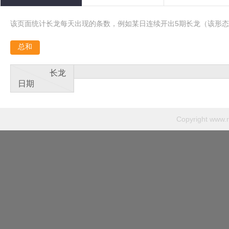
该页面统计长龙每天出现的条数，例如某日连续开出5期长龙（该形态
总和
长龙
日期
Copyright
www.r