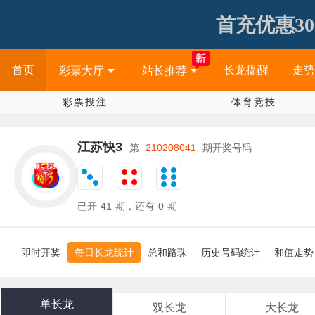
首充优惠30
首页
长龙提醒
走势
彩票大厅
站长推荐
彩票投注
体育竞技
江苏快3
第
210208041
期开奖号码
已开
41
期，还有
0
期
即时开奖
每日长龙统计
总和路珠
历史号码统计
和值走势
单长龙
双长龙
大长龙