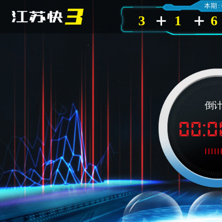
本期 :
3
1
6
倒
00:0