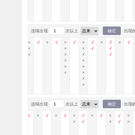
连续出现
次以上
出现
√
×
√
×
√
×
√
×
√
×
√
×
√
×
√
×
×
×
√
√
×
×
×
√
×
×
×
×
×
×
×
×
连续出现
次以上
出现
×
√
×
√
×
√
×
√
×
√
×
√
×
√
×
×
√
×
√
×