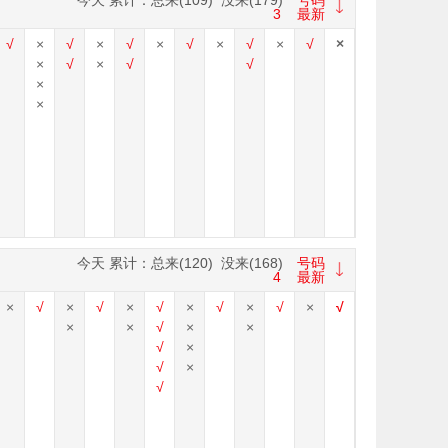
今天
累计：总来(
109
) 没来(
179
)
号码
3
最新
√
×
√
×
√
×
√
×
√
×
√
×
×
√
×
√
√
×
×
今天
累计：总来(
120
) 没来(
168
)
号码
4
最新
×
√
×
√
×
√
×
√
×
√
×
√
×
×
√
×
×
√
×
√
×
√