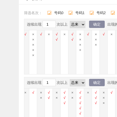
筛选名次：
号码0
号码1
号码2
0
1
2
3
连续出现
次以上
出现
×
√
×
√
×
√
×
√
×
√
×
√
×
√
×
×
√
×
×
√
√
×
×
×
√
×
×
×
×
×
√
×
×
×
√
×
√
√
连续出现
次以上
出现
√
×
√
×
√
×
√
×
√
×
√
×
√
×
√
√
×
√
×
√
×
√
×
√
√
×
√
√
√
√
√
×
√
√
√