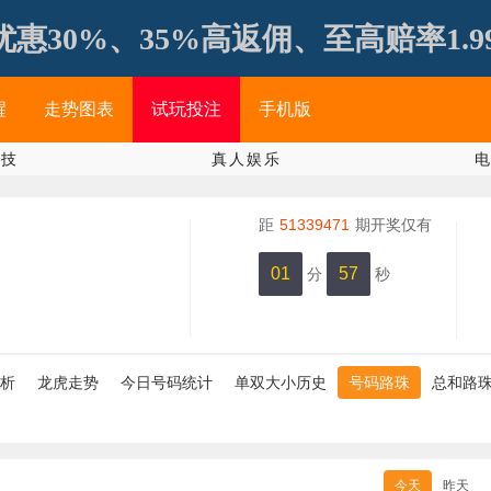
惠30%、35%高返佣、至高赔率1.9999
醒
走势图表
试玩投注
手机版
竞技
真人娱乐
距
51339471
期开奖仅有
01
56
分
秒
析
龙虎走势
今日号码统计
单双大小历史
号码路珠
总和路
今天
昨天