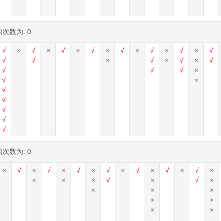
的次数为:
0
√
×
√
×
√
×
√
×
√
×
√
×
√
×
√
√
√
×
√
×
√
×
√
√
√
√
×
√
×
√
√
√
√
√
的次数为:
0
×
√
×
√
×
√
×
√
×
√
×
√
×
√
×
×
×
×
√
×
√
×
×
×
×
×
×
×
×