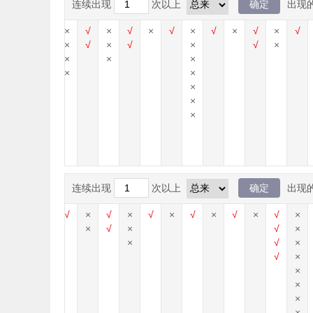
连续出现
次以上
出现
√
×
√
×
√
×
√
×
√
×
√
×
√
×
√
×
×
√
×
√
×
√
×
×
×
×
×
×
×
×
×
×
连续出现
次以上
出现
×
√
×
√
×
√
×
√
×
√
×
√
×
√
×
×
√
×
√
×
×
√
×
√
×
×
×
×
×