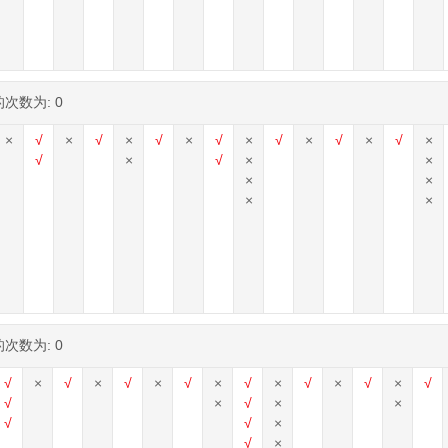
的次数为:
0
×
√
×
√
×
√
×
√
×
√
×
√
×
√
×
√
×
√
×
×
×
×
×
×
的次数为:
0
√
×
√
×
√
×
√
×
√
×
√
×
√
×
√
√
×
√
×
×
√
√
×
√
×