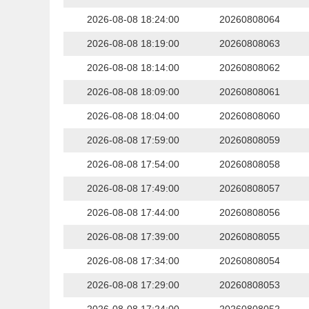
2026-08-08 18:24:00
20260808064
2026-08-08 18:19:00
20260808063
2026-08-08 18:14:00
20260808062
2026-08-08 18:09:00
20260808061
2026-08-08 18:04:00
20260808060
2026-08-08 17:59:00
20260808059
2026-08-08 17:54:00
20260808058
2026-08-08 17:49:00
20260808057
2026-08-08 17:44:00
20260808056
2026-08-08 17:39:00
20260808055
2026-08-08 17:34:00
20260808054
2026-08-08 17:29:00
20260808053