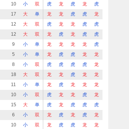
10
小
双
虎
龙
虎
龙
虎
17
大
单
龙
龙
虎
虎
龙
12
大
双
虎
龙
龙
虎
虎
12
大
双
龙
虎
龙
虎
虎
9
小
单
龙
龙
龙
龙
虎
5
小
单
龙
虎
虎
龙
龙
8
小
双
虎
虎
虎
虎
龙
18
大
双
龙
龙
虎
龙
龙
11
小
单
龙
虎
龙
龙
龙
10
小
双
虎
龙
龙
虎
龙
15
大
单
虎
龙
虎
虎
虎
6
小
双
龙
虎
龙
虎
龙
10
小
双
龙
虎
虎
龙
龙