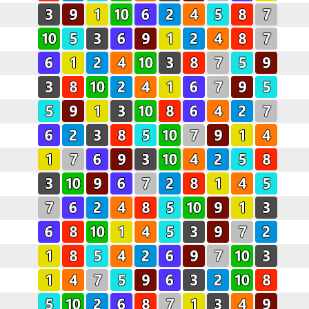
03
09
01
10
06
02
04
05
08
07
10
05
03
06
09
01
02
04
08
07
06
01
02
04
10
03
08
07
05
09
03
08
10
02
04
01
06
07
09
05
05
09
01
03
10
08
06
04
02
07
06
02
03
08
05
10
07
09
01
04
01
07
06
09
03
10
04
02
05
08
03
10
09
06
07
02
08
01
04
05
07
06
02
04
08
05
10
09
01
03
06
08
10
01
04
05
03
09
07
02
01
08
05
04
02
06
09
07
10
03
01
04
07
05
09
06
03
02
10
08
05
10
02
06
08
07
01
03
04
09