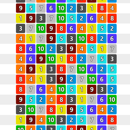
09
05
07
06
10
02
03
01
08
04
01
09
03
07
10
05
02
06
04
08
03
07
10
09
08
06
04
01
05
02
04
01
07
09
05
03
10
08
02
06
08
06
10
02
03
09
04
05
01
07
04
06
09
10
01
08
02
07
05
03
04
09
01
03
08
07
10
06
02
05
08
04
01
03
09
02
07
10
06
05
08
07
06
04
10
05
01
09
03
02
09
05
02
04
08
03
01
07
06
10
03
10
07
08
01
09
05
06
04
02
01
09
04
10
03
02
05
07
06
08
10
04
02
03
05
08
09
01
06
07