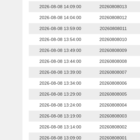
2026-08-08 14:09:00
20260808013
2026-08-08 14:04:00
20260808012
2026-08-08 13:59:00
20260808011
2026-08-08 13:54:00
20260808010
2026-08-08 13:49:00
20260808009
2026-08-08 13:44:00
20260808008
2026-08-08 13:39:00
20260808007
2026-08-08 13:34:00
20260808006
2026-08-08 13:29:00
20260808005
2026-08-08 13:24:00
20260808004
2026-08-08 13:19:00
20260808003
2026-08-08 13:14:00
20260808002
2026-08-08 13:09:00
20260808001