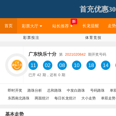
首充优惠30
首页
长龙提醒
走势
彩票大厅
站长推荐
彩票投注
体育竞技
广东快乐十分
第
2021020842
期开奖号码
11
02
08
10
18
14
已开
42
期，还有
0
期
即时开奖
路珠分析
总和路珠
中发白路珠
号码路珠
单
东西南北路珠
两面统计
每日长龙统计
大小走势
单双走势
基本走势