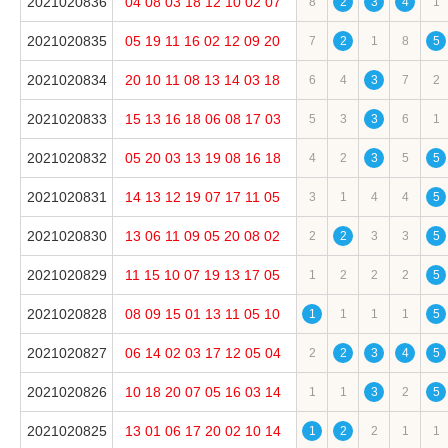
2021020836
04
08
03
18
12
10
02
07
8
2
3
4
1
2021020835
05
19
11
16
02
12
09
20
7
2
1
8
5
2021020834
20
10
11
08
13
14
03
18
6
4
3
7
2
2021020833
15
13
16
18
06
08
17
03
5
3
3
6
1
2021020832
05
20
03
13
19
08
16
18
4
2
3
5
5
2021020831
14
13
12
19
07
17
11
05
3
1
4
4
5
2021020830
13
06
11
09
05
20
08
02
2
2
3
3
5
2021020829
11
15
10
07
19
13
17
05
1
2
2
2
5
2021020828
08
09
15
01
13
11
05
10
1
1
1
1
5
2021020827
06
14
02
03
17
12
05
04
2
2
3
4
5
2021020826
10
18
20
07
05
16
03
14
1
1
3
2
5
2021020825
13
01
06
17
20
02
10
14
1
2
2
1
1