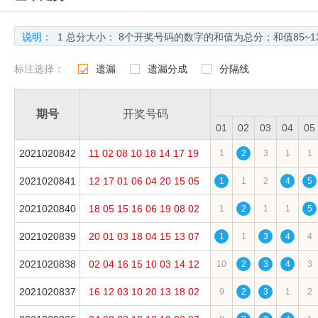
说明：
1 总分大小： 8个开奖号码的数字的和值为总分；和值85~1
2 总分单双： 8个开奖号码的数字的和值为总分;总分值奇数
标注选择：
遗漏
遗漏分成
分隔线
3 8个开奖号码的数字的和值为总分;总分值的个位数大于等于5
1
3
4
4 遗漏期数：自上期开出到本期间隔的期数；
期号
开奖号码
5 分隔线：每五期使用分隔线，使横向导航更加清晰;
01
02
03
04
05
6 出现次数：统计周期内，某个号码的累计出现次数。<
2021020842
11
02
08
10
18
14
17
19
1
2
3
1
1
7 当前遗漏：自上期开出到本期间隔的期数;
8 平均遗漏：统计期数内遗漏的平均值。（计算公式：平均遗漏＝
2021020841
12
17
01
06
04
20
15
05
1
1
2
4
5
9 最大遗漏：统计期数内遗漏的最大值;
2021020840
18
05
15
16
06
19
08
02
1
2
1
1
5
10 最大连出值：统计期数内连续开出的最大值；
2021020839
20
01
03
18
04
15
13
07
1
1
3
4
4
2021020838
02
04
16
15
10
03
14
12
10
2
3
4
3
2021020837
16
12
03
10
20
13
18
02
9
2
3
1
2